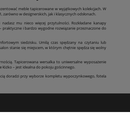
rezentować meble tapicerowane w wyjątkowych kolekcjach. W
, zarówno w designerskich, jak i klasycznych odsłonach.
 nadasz mu nieco więcej przytulności. Rozkładane kanapy
a – praktyczne i bardzo wygodne rozwiązanie przeznaczone do
mfortowym siedzisku. Umilą czas spędzany na czytaniu lub
alon stanie się miejscem, w którym chętnie spędza się wolny
arnością. Tapicerowana wersalka to uniwersalne wyposażenie
 łóżko – jest idealna do pokoju gościnnego.
ścią doradzi przy wyborze kompletu wypoczynkowego, fotela
O nas