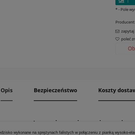
*
- Pole w
Producent
zapytaj
poleć 
Opis
Bezpieczeństwo
Koszty dost
edzisko wykonane na sprężynach falistych w połączeniu z pianką wysoko-el