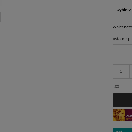
Wpisz nazw
ostatnie po
szt.