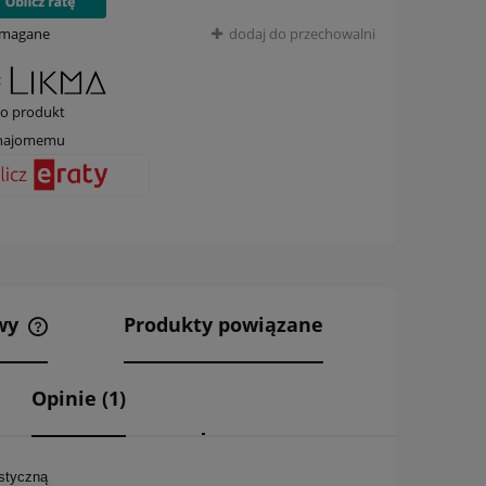
ymagane
dodaj do przechowalni
:
 o produkt
znajomemu
awy
Produkty powiązane
Cena nie zawiera ewentualnych
Opinie
(1)
kosztów płatności
astyczną