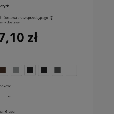
oczych
ł
- Dostawa przez sprzedającego
ormy dostawy
zawiera ewentualnych kosztów
7,10 zł
 boków:
na - Grupa: