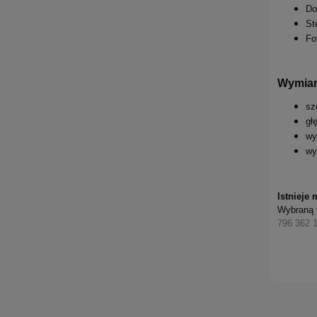
Do
St
Fo
Wymiar
sz
gł
wy
wy
Istnieje
Wybraną 
796 362 