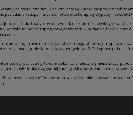
 witamy na naszej stronie! Sklep internetowy LIKMA ma przyjemność zap
line posiadamy kanapy, narożniki, fotele oraz komplety wypoczynkowe 3+2+1
lekcjom mebli dostępnym w naszym sklepie online odświeżysz wnętrze i
ne, wersalki na bonellu sprężynowym i narożniki posiadają funkcję spani
estrzeni.
 online oferuje również miękkie fotele o wyprofilowanym oparciu i ko
h w rodzinnym gronie. Komplety wypoczynkowe 3+2+1 sprawią z kolei, że s
internetowej posiadamy także meble, które cieszą się niesłabnącą popul
ciągu dnia pełni funkcję wygodnej kanapy. Wieczorem zamienia się w szerokie
do zapoznania się z ofertą internetową. Sklep online LIKMA z przyjemno
ika!
Płatności i dostawa