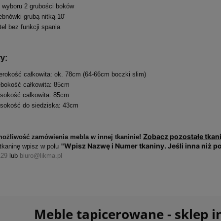
 wyboru 2 grubości boków
ebnówki grubą nitką 10'
tel bez funkcji spania
y:
erokość całkowita: ok. 78cm (64-66cm boczki slim)
ębokość całkowita: 85cm
sokość całkowita: 85cm
sokość do siedziska: 43cm
Zobacz pozostałe tkan
 możliwość zamówienia mebla w innej tkaninie!
"Wpisz Nazwę i Numer tkaniny. Jeśli inna niż 
tkaninę wpisz w polu
129
lub
biuro@likma.pl
Meble tapicerowane - sklep 