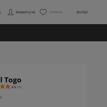
(pusty)
ę
Zarejestruj się
l Togo
5.0
(
1
)
ć: