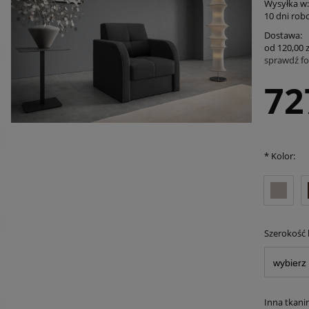
Wysyłka w:
10 dni rob
Dostawa:
od 120,00 z
sprawdź f
Cena nie 
72
płatności
*
Kolor:
Szerokość
Inna tkani