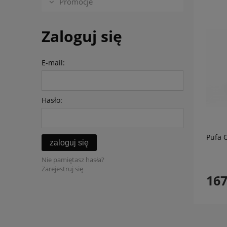
Promocje
Zaloguj się
E-mail:
Hasło:
Pufa 
zaloguj się
Nie pamiętasz hasła?
Zarejestruj się
167