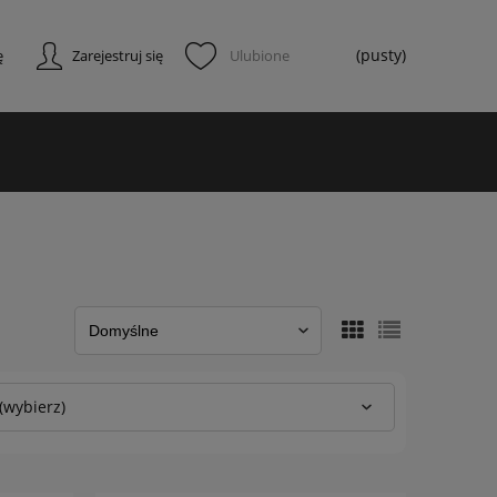
(pusty)
ę
Zarejestruj się
(wybierz)