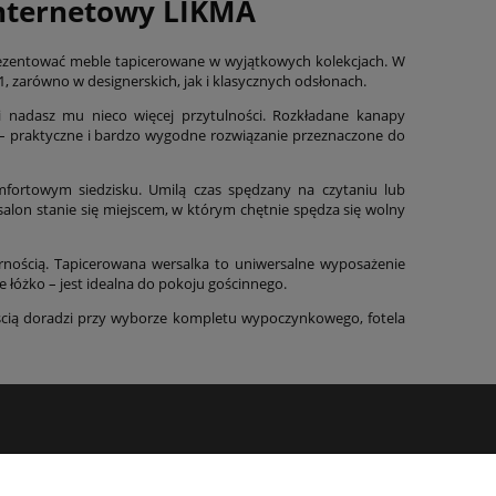
internetowy LIKMA
rezentować meble tapicerowane w wyjątkowych kolekcjach. W
, zarówno w designerskich, jak i klasycznych odsłonach.
 nadasz mu nieco więcej przytulności. Rozkładane kanapy
a – praktyczne i bardzo wygodne rozwiązanie przeznaczone do
mfortowym siedzisku. Umilą czas spędzany na czytaniu lub
alon stanie się miejscem, w którym chętnie spędza się wolny
arnością. Tapicerowana wersalka to uniwersalne wyposażenie
 łóżko – jest idealna do pokoju gościnnego.
ścią doradzi przy wyborze kompletu wypoczynkowego, fotela