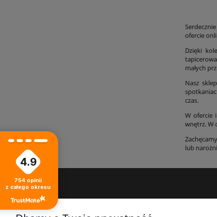
Serdecznie
ofercie on
Dzięki ko
tapicerowa
małych prz
Nasz sklep
spotkaniac
czas.
W ofercie 
wnętrz. W 
Zachęcamy 
lub narożn
4.9
754
opinii
z całego okresu