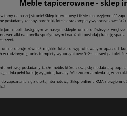
Meble tapicerowane - sklep 
 witamy na naszej stronie! Sklep internetowy LIKMA ma przyjemność zap
line posiadamy kanapy, narożniki, fotele oraz komplety wypoczynkowe 3+2+1
lekcjom mebli dostępnym w naszym sklepie online odświeżysz wnętrze i
ne, wersalki na bonellu sprężynowym i narożniki posiadają funkcję spani
estrzeni.
 online oferuje również miękkie fotele o wyprofilowanym oparciu i ko
h w rodzinnym gronie. Komplety wypoczynkowe 3+2+1 sprawią z kolei, że s
internetowej posiadamy także meble, które cieszą się niesłabnącą popul
ciągu dnia pełni funkcję wygodnej kanapy. Wieczorem zamienia się w szerokie
do zapoznania się z ofertą internetową. Sklep online LIKMA z przyjemno
ika!