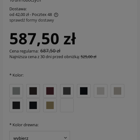
10 dni roboczych
Dostawa:
od 42,00 zł
- Pocztex 48
sprawdź formy dostawy
Cena nie zawiera ewentualnych kosztów płatności
587,50 zł
687,50 zł
Cena regularna:
Najniższa cena z 30 dni przed obniżką:
525,00 zł
*
Kolor:
*
Kolor drewna: