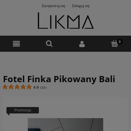
Zarejestruj się
Zaloguj się
Fotel Finka Pikowany Bali
4.9
(
23
)
Promocja