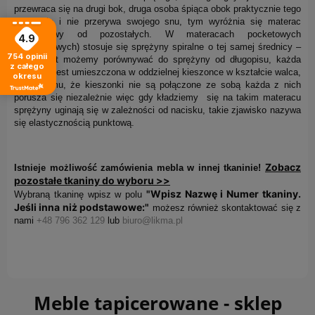
przewraca się na drugi bok, druga osoba śpiąca obok praktycznie tego
nie czuje i nie przerywa swojego snu, tym wyróżnia się materac
kieszeniowy od pozostałych. W materacach pocketowych
4.9
(kieszeniowych) stosuje się sprężyny spiralne o tej samej średnicy –
754
opinii
ich kształt możemy porównywać do sprężyny od długopisu, każda
z całego
sprężyna jest umieszczona w oddzielnej kieszonce w kształcie walca,
okresu
dzięki temu, że kieszonki nie są połączone ze sobą każda z nich
porusza się niezależnie więc gdy kładziemy się na takim materacu
sprężyny uginają się w zależności od nacisku, takie zjawisko nazywa
się elastycznością punktową.
Zobacz
Istnieje możliwość zamówienia mebla w innej tkaninie!
pozostałe tkaniny do wyboru >>
"Wpisz Nazwę i Numer tkaniny.
Wybraną tkaninę wpisz w polu
Jeśli inna niż podstawowe:"
możesz również skontaktować się z
nami
+48 796 362 129
lub
biuro@likma.pl
Meble tapicerowane - sklep