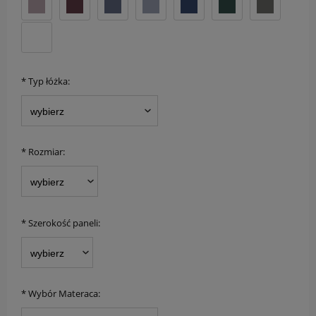
*
Typ łóżka:
*
Rozmiar:
*
Szerokość paneli:
*
Wybór Materaca: