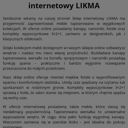
internetowy LIKMA
Serdecznie witamy na naszej stronie! Sklep internetowy LIKMA ma
przyjemność zaprezentować meble tapicerowane w wyjątkowych
kolekcjach. W ofercie online posiadamy kanapy, narożniki, fotele oraz
komplety wypoczynkowe 3+2+1, zarówno w designerskich, jak i
klasycznych odsłonach.
Dzięki kolekcjom mebli dostępnym w naszym sklepie online odświeżysz
wnętrze i nadasz mu nieco więcej przytulności. Rozkładane kanapy
tapicerowane, wersalki na bonellu sprężynowym i narożniki posiadają
funkcję spania – praktyczne i bardzo wygodne rozwiązanie
przeznaczone do małych przestrzeni.
Nasz sklep online oferuje również miękkie fotele o wyprofilowanym
oparciu i komfortowym siedzisku. Umilą czas spędzany na czytaniu lub
spotkaniach w rodzinnym gronie. Komplety wypoczynkowe 3+2+1
sprawią z kolei, że salon stanie się miejscem, w którym chętnie spędza
się wolny czas.
W ofercie internetowej posiadamy także meble, które cieszą się
niesłabnącą popularnością. Tapicerowana wersalka to uniwersalne
wyposażenie wnętrz. W ciągu dnia pełni funkcję wygodnej kanapy.
Wieczorem zamienia się w szerokie łóżko – jest idealna do pokoju
gościnnego.