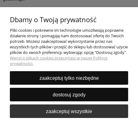
Zachęcamy do zapoznania się z ofertą internetową. Sklep online LIKMA
z przyjemnością doradzi przy wyborze kompletu wypoczynkowego,
Dbamy o Twoją prywatność
fotela lub narożnika!
Pliki cookies i pokrewne im technologie umożliwiają poprawne
działanie strony i pomagają nam dostosować ofertę do Twoich
potrzeb. Możesz zaakceptować wykorzystanie przez nas
wszystkich tych plików i przejść do sklepu lub dostosować użycie
plików do swoich preferencji, wybierając opcję "Dostosuj zgody".
Pomoc
Więcej o plikach cookies przeczytasz w naszej Polityce
prywatności.
Moje konto
zaakceptuj tylko niezbędne
Płatności i dostawa
dostosuj zgody
O nas
zaakceptuj wszystkie
pokaż pełną wersję strony